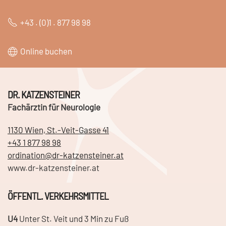
+43 . (0)1 . 877 98 98
Online buchen
DR. KATZENSTEINER
Fachärztin für Neurologie
1130 Wien, St.-Veit-Gasse 41
+43 1 877 98 98
ordination@dr-katzensteiner.at
www.dr-katzensteiner.at
ÖFFENTL. VERKEHRSMITTEL
U4
Unter St. Veit und 3 Min zu Fuß